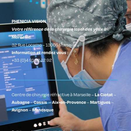
PHENICIA VISION
Votre référence de la chirurgie laser des yeux à
Marseille.
32 Rue Locarno – 13005 Marseille
Information et rendez vous :
+33 (0)4 91 92 12 92
Centre de chirurgie réfractive à Marseille
–
–
La Ciotat
–
–
–
–
Aubagne
Cassis
Aix-en-Provence
Martigues
–
Avignon
Manosque