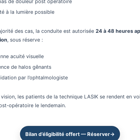
pas de douleur post opératoire
ité à la lumière possible
jorité des cas, la conduite est autorisée
24 à 48 heures a
tion
, sous réserve :
nne acuité visuelle
ence de halos gênants
lidation par l’ophtalmologiste
 vision, les patients de la technique LASIK se rendent en voi
ost-opératoire le lendemain.
Bilan d’éligibilité offert — Réserver
→