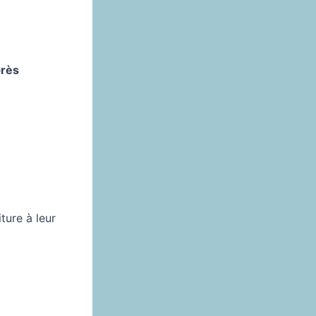
près
ture à leur