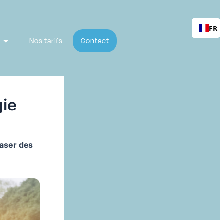
FR
Nos tarifs
Contact
gie
laser des