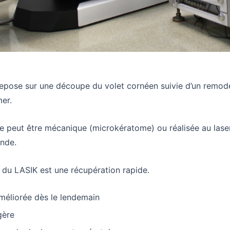
epose sur une découpe du volet cornéen suivie d’un remod
mer.
 peut être mécanique (microkératome) ou réalisée au lase
nde.
 du LASIK est une récupération rapide.
méliorée dès le lendemain
gère