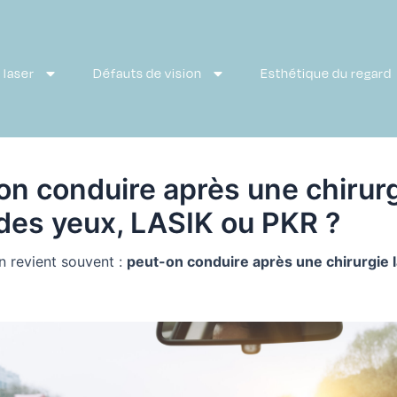
 laser
Défauts de vision
Esthétique du regard
on conduire après une chirur
 des yeux, LASIK ou PKR ?
n revient souvent :
peut-on conduire après une chirurgie 