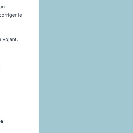
 ou
corriger le
e volant.
de