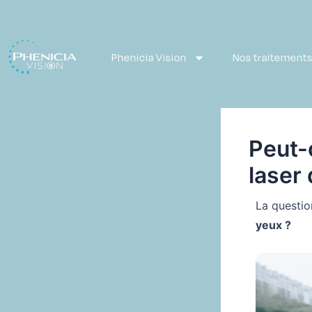
Aller
Navigation
au
des
contenu
articles
Phenicia Vision
Nos traitements
Peut-
laser
La questio
yeux ?