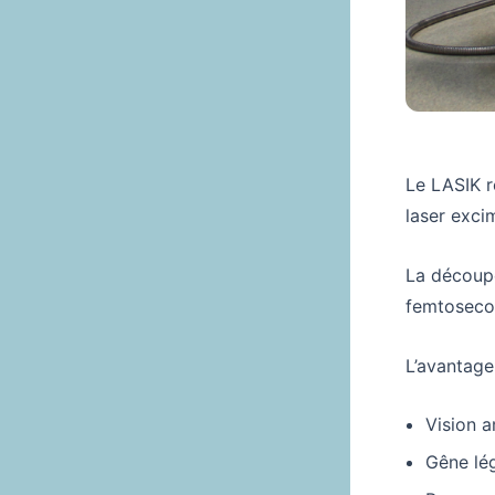
Le LASIK r
laser exci
La découpe
femtoseco
L’avantage
Vision a
Gêne lé