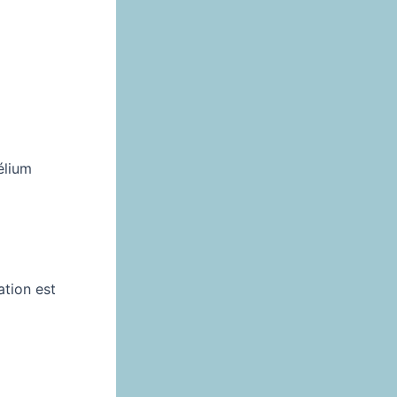
hélium
ation est