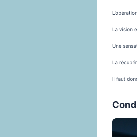
L’opératio
La vision e
Une sensat
La récupér
Il faut do
Condu