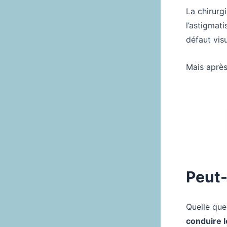
La chirurg
l’astigmati
défaut visu
Mais après 
Peut-
Quelle que
conduire l