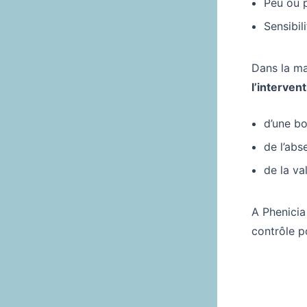
Peu ou 
Sensibil
Dans la ma
l’interven
d’une bo
de l’abs
de la va
A Phenicia
contrôle p