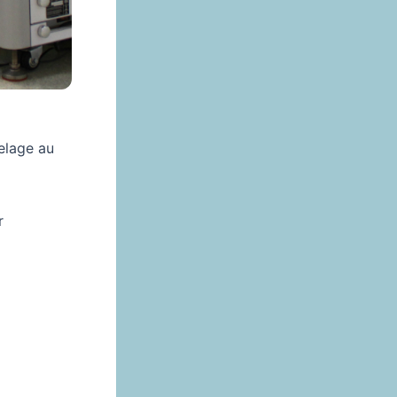
elage au
r