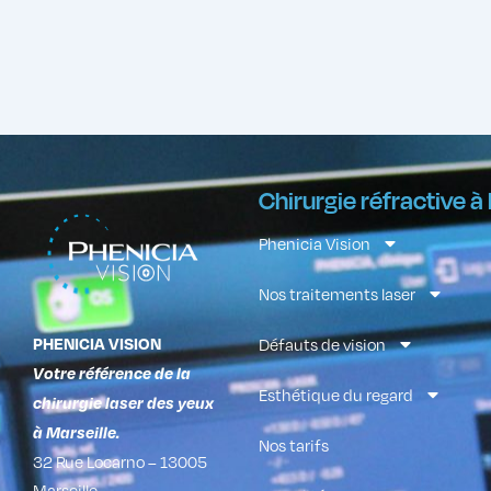
Chirurgie réfractive à
Phenicia Vision
Nos traitements laser
PHENICIA VISION
Défauts de vision
Votre référence de la
Esthétique du regard
chirurgie laser des yeux
à Marseille.
Nos tarifs
32 Rue Locarno – 13005
Marseille