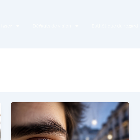
 laser
Défauts de vision
Esthétique du regard