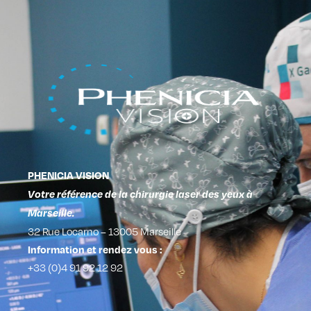
PHENICIA VISION
Votre référence de la chirurgie laser des yeux à
Marseille.
32 Rue Locarno – 13005 Marseille
Information et rendez vous :
+33 (0)4 91 92 12 92