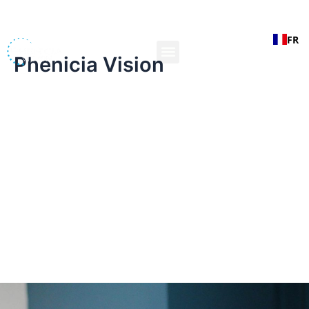
Aller
au
FR
contenu
Phenicia Vision