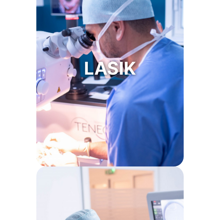
Chirurgie rapide et sans douleur.
➜
Technique de correction laser de
➜
référence. Elle utilise un laser excimer
LASIK
et femtoseconde.
Récupération quasi immédiate.
➜
En savoir plus sur LASIK
Adaptée aux cornées fines
➜