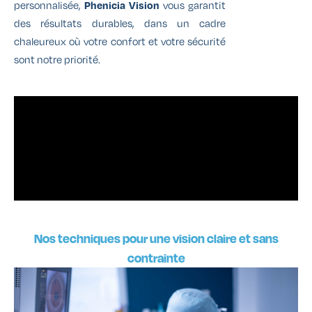
personnalisée,
Phenicia Vision
vous garantit
des résultats durables, dans un cadre
chaleureux où votre confort et votre sécurité
sont notre priorité.
Nos techniques pour une vision claire et sans
contrainte