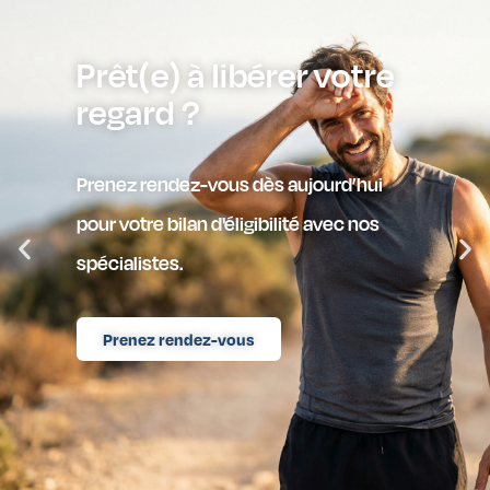
Plongez en toute
sérénité
Prenez rendez-vous dès aujourd’hui
pour votre bilan LASIK avec nos
experts.