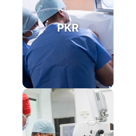
Adaptés aux métiers physiques
➜
(pompiers, militaires..) ou sports de
contact.
PKR
Possibilité de faire une
➜
TRANSPKR(intervention 100% Laser.
Possibilité de traiter la presbytie.
➜
En savoir plus sur PKR
Chirurgie rapide et sans douleur.
➜